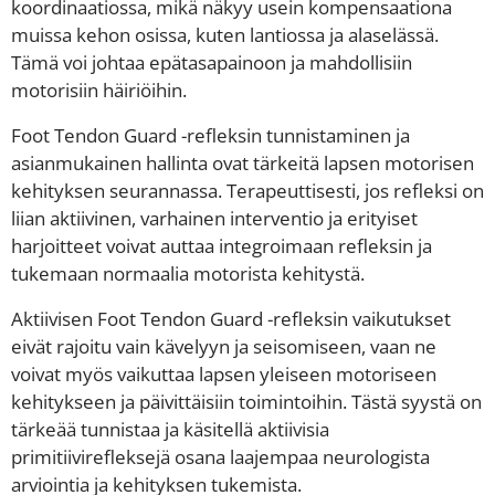
koordinaatiossa, mikä näkyy usein kompensaationa
muissa kehon osissa, kuten lantiossa ja alaselässä.
Tämä voi johtaa epätasapainoon ja mahdollisiin
motorisiin häiriöihin.
Foot Tendon Guard -refleksin tunnistaminen ja
asianmukainen hallinta ovat tärkeitä lapsen motorisen
kehityksen seurannassa. Terapeuttisesti, jos refleksi on
liian aktiivinen, varhainen interventio ja erityiset
harjoitteet voivat auttaa integroimaan refleksin ja
tukemaan normaalia motorista kehitystä.
Aktiivisen Foot Tendon Guard -refleksin vaikutukset
eivät rajoitu vain kävelyyn ja seisomiseen, vaan ne
voivat myös vaikuttaa lapsen yleiseen motoriseen
kehitykseen ja päivittäisiin toimintoihin. Tästä syystä on
tärkeää tunnistaa ja käsitellä aktiivisia
primitiivirefleksejä osana laajempaa neurologista
arviointia ja kehityksen tukemista.