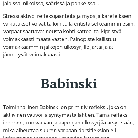
jaloissa, nilkoissa, säärissä ja pohkeissa. .
Stressi aktivoi refleksijäänteitä ja myös jalkarefelksien
vaikutukset voivat tällöin tulla entistä selkeämmin esiin.
Varpaat saattavat nousta kohti kattoa, tai kipristyä
voimakkaasti maata vasten. Painopiste kallistuu
voimakkaammin jalkojen ulkosyrjille ja/tai jalat
jännittyvät voimakkaasti.
Babinski
Toiminnallinen Babinski on primitiivirefleksi, joka on
aktiivinen vauvoilla syntymästä lähtien. Tämä refleksi
ilmenee, kun vauvan jalkapohjan ulkosyrjää ärsytetään,
mikä aiheuttaa suuren varpaan dorsifleksion eli
kohoamisen ja muiden varpaiden leviämisen.