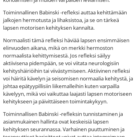
Toiminnallinen Babinski -refleksi auttaa kehittämään
jalkojen hermotusta ja lihaksistoa, ja se on tärkeä
lapsen motorisen kehityksen kannalta.
Normaalisti tämä refleksi häviää lapsen ensimmäisen
elinvuoden aikana, mikä on merkki hermoston
normaalista kehittymisestä. Jos refleksi säilyy
aktiivisena pidempään, se voi viitata neurologisiin
kehityshäiriöihin tai viivästymiseen. Aktiivinen refleksi
voi häiritä kävelyn ja seisomisen normaalia kehitystä, ja
johtaa epätyypillisiin liikemalleihin kuten varpailla
kävelyyn, mikä voi vaikuttaa laajasti lapsen motoriseen
kehitykseen ja päivittäiseen toimintakykyyn.
Toiminnallisen Babinski -refleksin tunnistaminen ja
asianmukainen hallinta ovat keskeisiä lapsen
kehityksen seurannassa. Varhainen puuttuminen ja
terapeuttiset harjoitteet voivat auttaa integroimaan