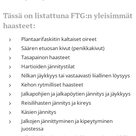
Tässä on listattuna FTG:n yleisimmät
haasteet:
Plantaarifaskiitin kaltaiset oireet
Säären etuosan kivut (penikkakivut)
Tasapainon haasteet
Hartioiden jännitystilat
Nilkan jäykkyys tai vastaavasti liiallinen löysyys
Kehon rytmilliset haasteet
Jalkapohjien ja jalkapöytien jännitys ja jäykkyys
Reisilihasten jännitys ja kireys
Käsien jännitys
Jalkojen jännittyminen ja kipeytyminen
juostessa