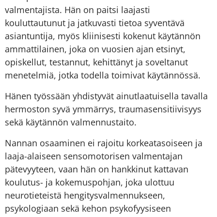
valmentajista. Hän on paitsi laajasti
kouluttautunut ja jatkuvasti tietoa syventävä
asiantuntija, myös kliinisesti kokenut käytännön
ammattilainen, joka on vuosien ajan etsinyt,
opiskellut, testannut, kehittänyt ja soveltanut
menetelmiä, jotka todella toimivat käytännössä.
Hänen työssään yhdistyvät ainutlaatuisella tavalla
hermoston syvä ymmärrys, traumasensitiivisyys
sekä käytännön valmennustaito.
Nannan osaaminen ei rajoitu korkeatasoiseen ja
laaja-alaiseen sensomotorisen valmentajan
pätevyyteen, vaan hän on hankkinut kattavan
koulutus- ja kokemuspohjan, joka ulottuu
neurotieteistä hengitysvalmennukseen,
psykologiaan sekä kehon psykofyysiseen