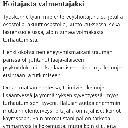
Hoitajasta valmentajaksi
Työskenneltyäni mielenterveyshoitajana suljetulla
osastolla, akuuttiosastolla, kuntoutuksessa, sekä
lastensuojelussa, aloin tuntea voimakasta
turhautumista.
Henkilökohtainen eheytymismatkani trauman
parissa oli johtanut laaja-alaiseen
psykoedukaation kahlaamiseen, tiedon ja keinojen
etsintään ja tutkimiseen.
Oman matkan edetessä, toimivien keinojen
lisääntyessä ja ymmärryksen syventyessä, myös
turhautumiseni syveni. Halusin auttaa enemmän,
mutta mielenterveyshoitajalla on rajalliset keinot
käytössään. Sain ammatistani paljon tärkeää
ymmärrystä ja kokemusta, mutta koin silti, että