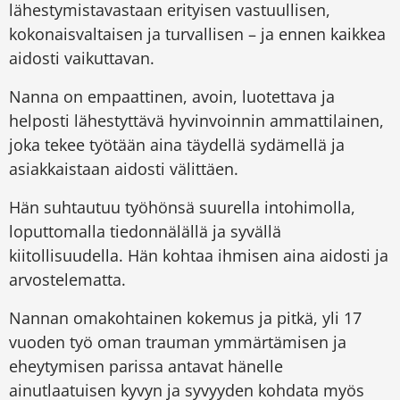
lähestymistavastaan erityisen vastuullisen,
kokonaisvaltaisen ja turvallisen – ja ennen kaikkea
aidosti vaikuttavan.
Nanna on empaattinen, avoin, luotettava ja
helposti lähestyttävä hyvinvoinnin ammattilainen,
joka tekee työtään aina täydellä sydämellä ja
asiakkaistaan aidosti välittäen.
Hän suhtautuu työhönsä suurella intohimolla,
loputtomalla tiedonnälällä ja syvällä
kiitollisuudella. Hän kohtaa ihmisen aina aidosti ja
arvostelematta.
Nannan omakohtainen kokemus ja pitkä, yli 17
vuoden työ oman trauman ymmärtämisen ja
eheytymisen parissa antavat hänelle
ainutlaatuisen kyvyn ja syvyyden kohdata myös