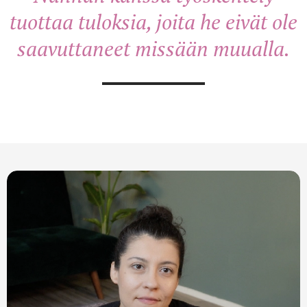
tuottaa tuloksia, joita he eivät ole
saavuttaneet missään muualla.