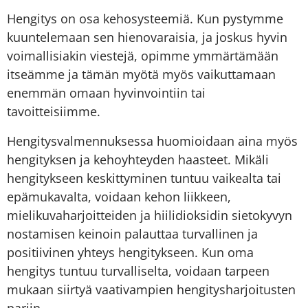
Hengitys on osa kehosysteemiä. Kun pystymme
kuuntelemaan sen hienovaraisia, ja joskus hyvin
voimallisiakin viestejä, opimme ymmärtämään
itseämme ja tämän myötä myös vaikuttamaan
enemmän omaan hyvinvointiin tai
tavoitteisiimme.
Hengitysvalmennuksessa huomioidaan aina myös
hengityksen ja kehoyhteyden haasteet. Mikäli
hengitykseen keskittyminen tuntuu vaikealta tai
epämukavalta, voidaan kehon liikkeen,
mielikuvaharjoitteiden ja hiilidioksidin sietokyvyn
nostamisen keinoin palauttaa turvallinen ja
positiivinen yhteys hengitykseen. Kun oma
hengitys tuntuu turvalliselta, voidaan tarpeen
mukaan siirtyä vaativampien hengitysharjoitusten
pariin.