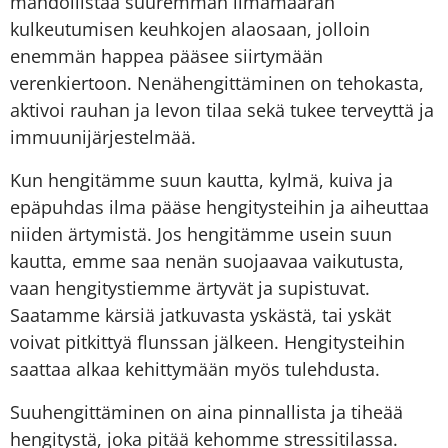
mahdollistaa suuremman ilmamäärän
kulkeutumisen keuhkojen alaosaan, jolloin
enemmän happea pääsee siirtymään
verenkiertoon. Nenähengittäminen on tehokasta,
aktivoi rauhan ja levon tilaa sekä tukee terveyttä ja
immuunijärjestelmää.
Kun hengitämme suun kautta, kylmä, kuiva ja
epäpuhdas ilma pääse hengitysteihin ja aiheuttaa
niiden ärtymistä. Jos hengitämme usein suun
kautta, emme saa nenän suojaavaa vaikutusta,
vaan hengitystiemme ärtyvät ja supistuvat.
Saatamme kärsiä jatkuvasta yskästä, tai yskät
voivat pitkittyä flunssan jälkeen. Hengitysteihin
saattaa alkaa kehittymään myös tulehdusta.
Suuhengittäminen on aina pinnallista ja tiheää
hengitystä, joka pitää kehomme stressitilassa.