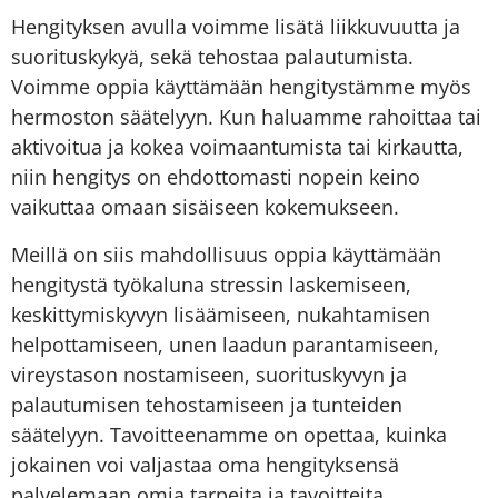
Hengityksen avulla voimme lisätä liikkuvuutta ja
suorituskykyä, sekä tehostaa palautumista.
Voimme oppia käyttämään hengitystämme myös
hermoston säätelyyn. Kun haluamme rahoittaa tai
aktivoitua ja kokea voimaantumista tai kirkautta,
niin hengitys on ehdottomasti nopein keino
vaikuttaa omaan sisäiseen kokemukseen.
Meillä on siis mahdollisuus oppia käyttämään
hengitystä työkaluna stressin laskemiseen,
keskittymiskyvyn lisäämiseen, nukahtamisen
helpottamiseen, unen laadun parantamiseen,
vireystason nostamiseen, suorituskyvyn ja
palautumisen tehostamiseen ja tunteiden
säätelyyn. Tavoitteenamme on opettaa, kuinka
jokainen voi valjastaa oma hengityksensä
palvelemaan omia tarpeita ja tavoitteita.