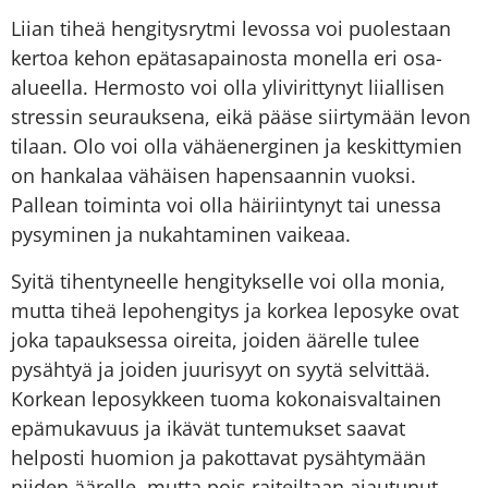
Liian tiheä hengitysrytmi levossa voi puolestaan
kertoa kehon epätasapainosta monella eri osa-
alueella. Hermosto voi olla ylivirittynyt liiallisen
stressin seurauksena, eikä pääse siirtymään levon
tilaan. Olo voi olla vähäenerginen ja keskittymien
on hankalaa vähäisen hapensaannin vuoksi.
Pallean toiminta voi olla häiriintynyt tai unessa
pysyminen ja nukahtaminen vaikeaa.
Syitä tihentyneelle hengitykselle voi olla monia,
mutta tiheä lepohengitys ja korkea leposyke ovat
joka tapauksessa oireita, joiden äärelle tulee
pysähtyä ja joiden juurisyyt on syytä selvittää.
Korkean leposykkeen tuoma kokonaisvaltainen
epämukavuus ja ikävät tuntemukset saavat
helposti huomion ja pakottavat pysähtymään
niiden äärelle, mutta pois raiteiltaan ajautunut,