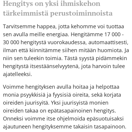
Hengitys on yksi ihmiskehon
tärkeimmistä perustoiminnoista
Tarvitsemme happea, jotta kehomme voi tuottaa
sen avulla meille energiaa. Hengitämme 17 000 -
30 000 hengitystä vuorokaudessa, automaattisesti,
ilman että kiinnitämme siihen mitään huomiota. Ja
niin sen tuleekin toimia. Tästä syystä pidämmekin
hengitystä itsestäänselvyytenä, jota harvoin tulee
ajatelleeksi.
Voimme hengityksen avulla hoitaa ja helpottaa
monia psyykkisiä ja fyysisiä oireita, sekä korjata
oireiden juurisyitä. Yksi juurisyistä monien
oireiden takaa on epätasapainoinen hengitys.
Onneksi voimme itse ohjelmoida epäsuotuisaksi
ajautuneen hengityksemme takaisin tasapainoon.