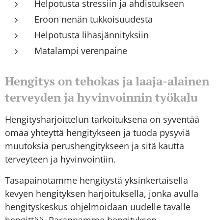
Helpotusta stressiin ja ahdistukseen
Eroon nenän tukkoisuudesta
Helpotusta lihasjännityksiin
Matalampi verenpaine
Hengitys on tehokas ja laaja-alainen
terveyden ja hyvinvoinnin työkalu
Hengitysharjoittelun tarkoituksena on syventää
omaa yhteyttä hengitykseen ja tuoda pysyviä
muutoksia perushengitykseen ja sitä kautta
terveyteen ja hyvinvointiin.
Tasapainotamme hengitystä yksinkertaisella
kevyen hengityksen harjoituksella, jonka avulla
hengityskeskus ohjelmoidaan uudelle tavalle
hengittää. Parannamme hengityksen