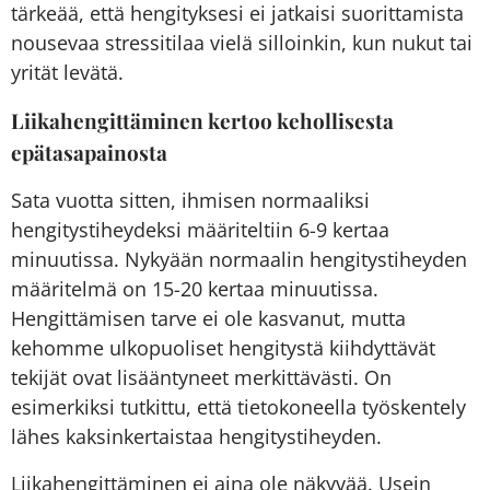
tärkeää, että hengityksesi ei jatkaisi suorittamista
nousevaa stressitilaa vielä silloinkin, kun nukut tai
yrität levätä.
Liikahengittäminen kertoo kehollisesta
epätasapainosta
Sata vuotta sitten, ihmisen normaaliksi
hengitystiheydeksi määriteltiin 6-9 kertaa
minuutissa. Nykyään normaalin hengitystiheyden
määritelmä on 15-20 kertaa minuutissa.
Hengittämisen tarve ei ole kasvanut, mutta
kehomme ulkopuoliset hengitystä kiihdyttävät
tekijät ovat lisääntyneet merkittävästi. On
esimerkiksi tutkittu, että tietokoneella työskentely
lähes kaksinkertaistaa hengitystiheyden.
Liikahengittäminen ei aina ole näkyvää. Usein