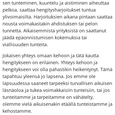
sen tunteminen, kuuntelu ja aistiminen aiheuttaa
pelkoa, saattaa hengitysharjoitukset tuntua
ylivoimaisilta. Harjoituksien aikana pintaan saattaa
nousta voimakastakin ahdistuksen tai pelon
tunnetta. Aikaisemmista yrityksistä on saattanut
jäädä epäonnistumisen kokemuksia tai
viallisuuden tunteita.
Jokaisen yhteys omaan kehoon ja tätä kautta
hengitykseen on erilainen. Yhteys kehoon ja
hengitykseen voi olla pahastikin heikentynyt. Tämä
tapahtuu yleensä jo lapsena. Jos emme ole
lapsuudessa saaneet tarpeeksi turvallisen aikuisen
läsnäoloa ja tukea voimakkaisiin tunteisiin, tai jos
tunteitamme ja tarpeitamme on vähätelty,
olemme vielä aikuisenakin etäällä tunteistamme ja
kehostamme.