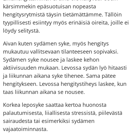
kärsimmekin epäsuotuisan nopeasta
hengitysrytmistä täysin tietämättämme. Tällöin
tyypillisesti esiintyy myös erinäisiä oireita, joille ei
löydy selitystä.
Aivan kuten sydämen syke, myös hengitys
mukautuu vallitsevaan tilanteeseen sopivaksi.
Sydämen syke nousee ja laskee kehon
aktiivisuuden mukaan. Levossa sydän lyö hitaasti
ja liikunnan aikana syke tihenee. Sama pätee
hengitykseen. Levossa hengitystiheys laskee, kun
taas liikunnan aikana se nousee.
Korkea leposyke saattaa kertoa huonosta
palautumisesta, liiallisesta stressistä, piilevästä
sairaudesta tai esimerkiksi sydämen
vajaatoiminnasta.