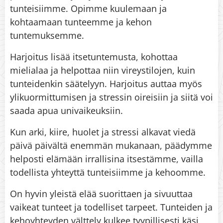
tunteisiimme. Opimme kuulemaan ja
kohtaamaan tunteemme ja kehon
tuntemuksemme.
Harjoitus lisää itsetuntemusta, kohottaa
mielialaa ja helpottaa niin vireystilojen, kuin
tunteidenkin säätelyyn. Harjoitus auttaa myös
ylikuormittumisen ja stressin oireisiin ja siitä voi
saada apua univaikeuksiin.
Kun arki, kiire, huolet ja stressi alkavat viedä
päivä päivältä enemmän mukanaan, päädymme
helposti elämään irrallisina itsestämme, vailla
todellista yhteyttä tunteisiimme ja kehoomme.
On hyvin yleistä elää suorittaen ja sivuuttaa
vaikeat tunteet ja todelliset tarpeet. Tunteiden ja
kehoyhteyden välttely kulkee tyypillisesti käsi