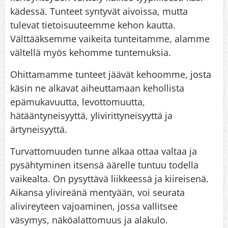
kädessä. Tunteet syntyvät aivoissa, mutta
tulevat tietoisuuteemme kehon kautta.
Välttääksemme vaikeita tunteitamme, alamme
vältellä myös kehomme tuntemuksia.
Ohittamamme tunteet jäävät kehoomme, josta
käsin ne alkavat aiheuttamaan kehollista
epämukavuutta, levottomuutta,
hätääntyneisyyttä, ylivirittyneisyyttä ja
ärtyneisyyttä.
Turvattomuuden tunne alkaa ottaa valtaa ja
pysähtyminen itsensä äärelle tuntuu todella
vaikealta. On pysyttävä liikkeessä ja kiireisenä.
Aikansa ylivireänä mentyään, voi seurata
alivireyteen vajoaminen, jossa vallitsee
väsymys, näköalattomuus ja alakulo.