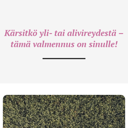
Kärsitkö yli- tai alivireydestä –
tämä valmennus on sinulle!