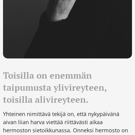
Toisilla on enemmän
taipumusta ylivireyteen,
toisilla alivireyteen.
Yhteinen nimittävä tekijä on, että nykypäivänä
aivan liian harva viettää riittävästi aikaa
hermoston sietoikkunassa. Onneksi hermosto on