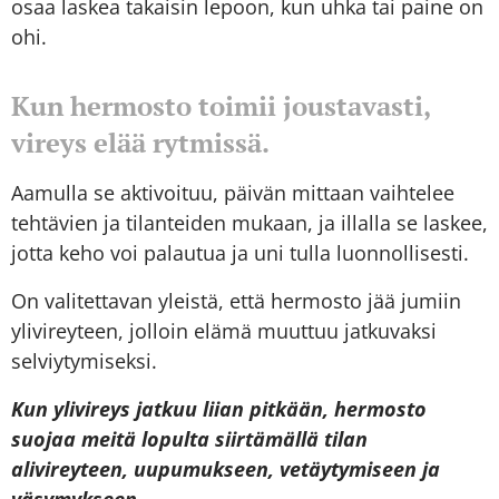
osaa laskea takaisin lepoon, kun uhka tai paine on
ohi.
Kun hermosto toimii joustavasti,
vireys elää rytmissä.
Aamulla se aktivoituu, päivän mittaan vaihtelee
tehtävien ja tilanteiden mukaan, ja illalla se laskee,
jotta keho voi palautua ja uni tulla luonnollisesti.
On valitettavan yleistä, että hermosto jää jumiin
ylivireyteen, jolloin elämä muuttuu jatkuvaksi
selviytymiseksi.
Kun ylivireys jatkuu liian pitkään, hermosto
suojaa meitä lopulta siirtämällä tilan
alivireyteen, uupumukseen, vetäytymiseen ja
väsymykseen.