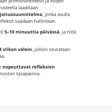
an primitiivirefleksit ja niiden
usteella laaditaan
rjoitussuunnitelma
, jonka avulla
fleksit saadaan hallintaan.
sti
5–10 minuuttia päivässä
, ja niitä
4 viikon välein
, jolloin seurataan
aa.
ne
nopeuttavat refleksien
rmoston tasapainoa.