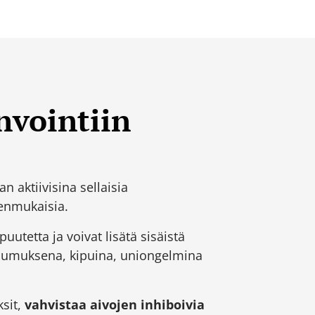
nvointiin
 aktiivisina sellaisia
senmukaisia.
uutetta ja voivat lisätä sisäistä
upumuksena, kipuina, uniongelmina
sit,
vahvistaa aivojen inhiboivia