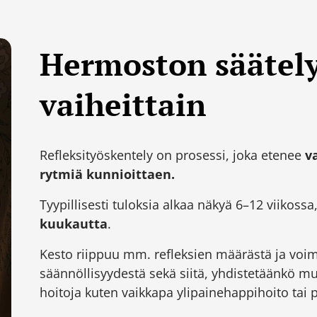
Hermoston säätely
vaiheittain
Refleksityöskentely on prosessi, joka etenee
v
rytmiä kunnioittaen.
Tyypillisesti tuloksia alkaa näkyä 6–12 viikossa
kuukautta
.
Kesto riippuu mm. refleksien määrästä ja voim
säännöllisyydestä sekä siitä, yhdistetäänkö m
hoitoja kuten vaikkapa ylipainehappihoito tai