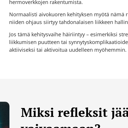
hermoverkkojen rakentumista.
Normaalisti aivokuoren kehityksen myötä nämä re
niiden ohjaus siirtyy tahdonalaisen liikkeen halli
Jos tämä kehitysvaihe häiriintyy – esimerkiksi str
liikkumisen puutteen tai synnytyskomplikaatioiden
aktiiviseksi tai aktivoitua uudelleen myöhemmin.
Miksi refleksit jä