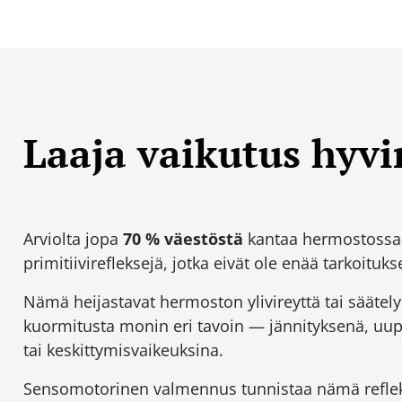
Laaja vaikutus hyvi
Arviolta jopa
70 % väestöstä
kantaa hermostossaan
primitiivirefleksejä, jotka eivät ole enää tarkoituk
Nämä heijastavat hermoston ylivireyttä tai säätelyp
kuormitusta monin eri tavoin — jännityksenä, u
tai keskittymisvaikeuksina.
Sensomotorinen valmennus tunnistaa nämä reflek