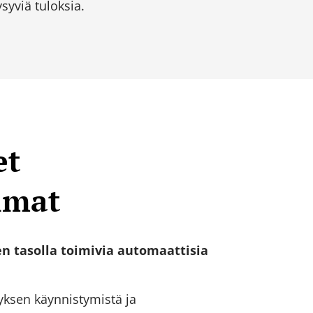
syviä tuloksia.
et
lmat
n tasolla toimivia automaattisia
yksen käynnistymistä ja