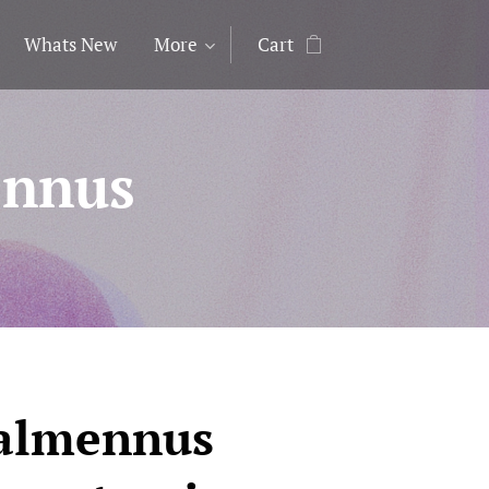
Whats New
More
Cart
ennus
almennus