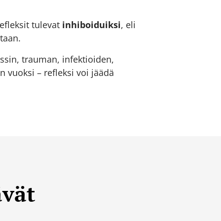
fleksit tulevat
inhiboiduiksi
, eli
ntaan.
essin, trauman, infektioiden,
 vuoksi – refleksi voi jäädä
ävät