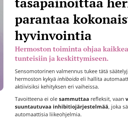
tasapainoittaa he
parantaa kokonais
hyvinvointia
Hermoston toiminta ohjaa kaikkea
tunteisiin ja keskittymiseen.
Sensomotorinen valmennus tukee tätä säätelyj
hermoston kykyä
inhiboida
eli hallita automaatt
aktiivisiksi kehityksen eri vaiheissa.
Tavoitteena ei ole
sammuttaa
refleksit, vaan
suuntautuvaa inhibitiojärjestelmää
, joka s
automaattisia liikeohjelmia.