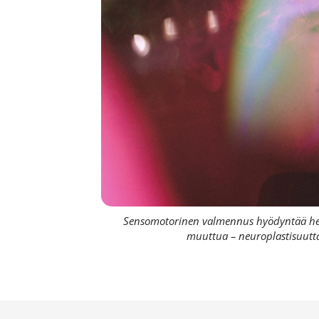
Sensomotorinen valmennus hyödyntää h
muuttua – neuroplastisuutt