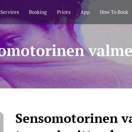
Services
Booking
Prices
App
How To Book
omotorinen valm
Sensomotorinen v