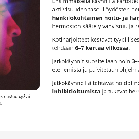
Ensimmäisellä käynnillä kartoiteta
aktiivisuuden taso. Löydösten per
henkilökohtainen hoito- ja ha
hermoston säätely vahvistuu ja re
Kotiharjoitteet kestävät tyypillise
tehdään
6–7 kertaa viikossa
.
Jatkokäynnit suositellaan noin
3–
etenemistä ja päivitetään ohjelm
Jatkokäynneillä tehtävät hoidot 
inhibitioitumista
ja tukevat he
ermoston kykyä
a.