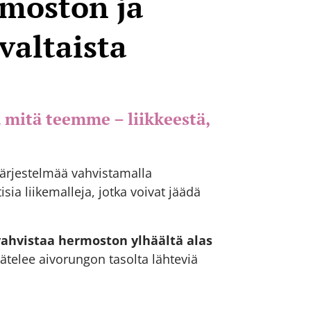
rmoston ja
valtaista
 mitä teemme – liikkeestä,
ärjestelmää vahvistamalla
isia liikemalleja, jotka voivat jäädä
vahvistaa hermoston ylhäältä alas
äätelee aivorungon tasolta lähteviä