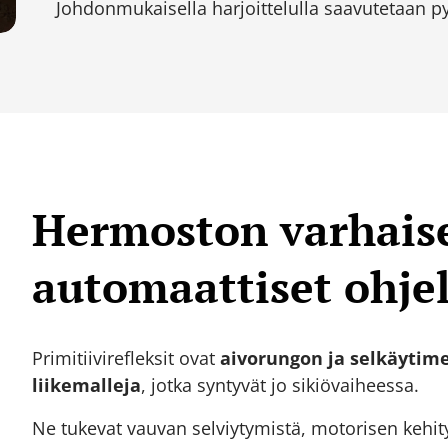
Johdonmukaisella harjoittelulla saavutetaan py
Hermoston varhais
automaattiset ohje
Primitiivirefleksit ovat
aivorungon ja selkäytime
liikemalleja
, jotka syntyvät jo sikiövaiheessa.
Ne tukevat vauvan selviytymistä, motorisen kehit